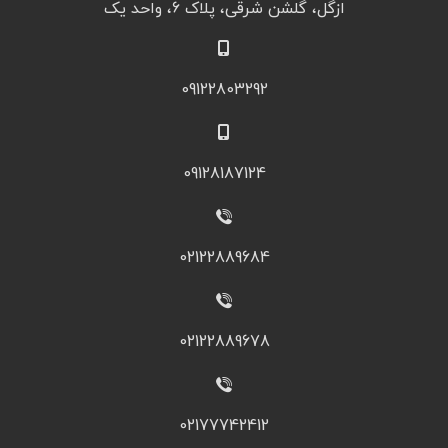
ازگل، گلشن شرقی، پلاک 6، واحد یک
09122803292
09128187124
02122889684
02122889678
02177742412